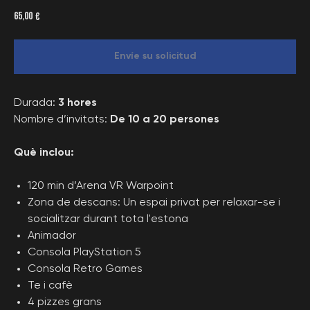
65,00
€
Envíe su solicitud
Durada:
3 hores
Nombre d’invitats:
De 10 a 20 persones
Què inclou:
120 min d’Arena VR Warpoint
Zona de descans: Un espai privat per relaxar-se i
socialitzar durant tota l'estona
Animador
Consola PlayStation 5
Consola Retro Games
Te i cafè
4 pizzes grans