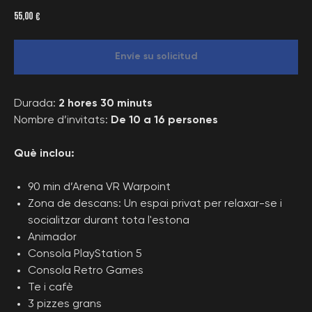
55,00
€
Envíe su solicitud
Durada:
2 hores 30 minuts
Nombre d’invitats:
De 10 a 16 persones
Què inclou:
90 min d’Arena VR Warpoint
Zona de descans: Un espai privat per relaxar-se i
socialitzar durant tota l'estona
Animador
Consola PlayStation 5
Consola Retro Games
Te i cafè
3 pizzes grans