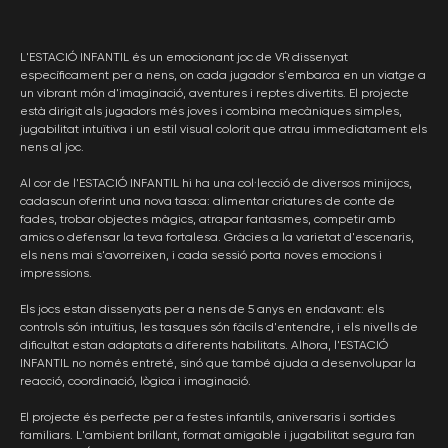
L'ESTACIÓ INFANTIL és un emocionant joc de VR dissenyat
específicament per a nens, on cada jugador s'embarca en un viatge a
un vibrant món d'imaginació, aventures i reptes divertits. El projecte
està dirigit als jugadors més joves i combina mecàniques simples,
jugabilitat intuïtiva i un estil visual colorit que atrau immediatament els
nens al joc.
Al cor de l'ESTACIÓ INFANTIL hi ha una col·lecció de diversos minijocs,
cadascun oferint una nova tasca: alimentar criatures de conte de
fades, trobar objectes màgics, atrapar fantasmes, competir amb
amics o defensar la teva fortalesa. Gràcies a la varietat d'escenaris,
els nens mai s'avorreixen, i cada sessió porta noves emocions i
impressions.
Els jocs estan dissenyats per a nens de 5 anys en endavant: els
controls són intuïtius, les tasques són fàcils d'entendre, i els nivells de
dificultat estan adaptats a diferents habilitats. Alhora, l'ESTACIÓ
INFANTIL no només entreté, sinó que també ajuda a desenvolupar la
reacció, coordinació, lògica i imaginació.
El projecte és perfecte per a festes infantils, aniversaris i sortides
familiars. L'ambient brillant, format amigable i jugabilitat segura fan