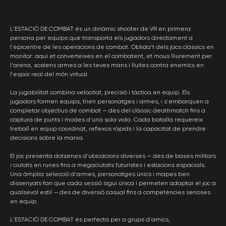
L'ESTACIÓ DE COMBAT és un dinàmic shooter de VR en primera
persona per equips que transporta els jugadors directament a
l'epicentre de les operacions de combat. Oblida't dels jocs clàssics en
monitor: aquí et converteixes en el combatent, et mous lliurement per
l'arena, sostens armes a les teves mans i lluites contra enemics en
l'espai real del món virtual.
La jugabilitat combina velocitat, precisió i tàctica en equip. Els
jugadors formen equips, trien personatges i armes, i s'embarquen a
completar objectius de combat — des del clàssic deathmatch fins a
captura de punts i modes d'una sola vida. Cada batalla requereix
treball en equip coordinat, reflexos ràpids i la capacitat de prendre
decisions sobre la marxa.
El joc presenta dotzenes d'ubicacions diverses — des de bases militars
i ciutats en runes fins a megaciutats futuristes i estacions espacials.
Una àmplia selecció d'armes, personatges únics i mapes ben
dissenyats fan que cada sessió sigui única i permeten adaptar el joc a
qualsevol estil — des de diversió casual fins a competències serioses
en equip.
L'ESTACIÓ DE COMBAT és perfecta per a grups d'amics,