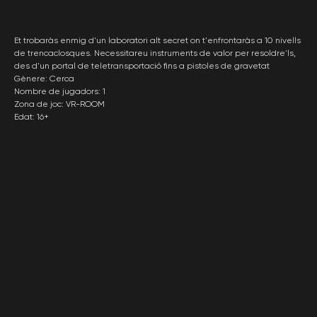
Et trobaràs enmig d'un laboratori alt secret on t'enfrontaràs a 10 nivells
de trencaclosques. Necessitareu instruments de valor per resoldre'ls,
des d'un portal de teletransportació fins a pistoles de gravetat
Gènere: Cerca
Nombre de jugadors: 1
Zona de joc: VR-ROOM
Edat: 16+