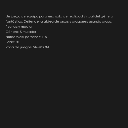
Un juego de equipo para una sala de realidad virtual del género
fantástico. Defiende la aldea de orcos y dragones usando arcos,
flechas y magia.
Género: Simulador
Número de personas: 1-4
Edad: 8+
Zona de juegos: VR-ROOM