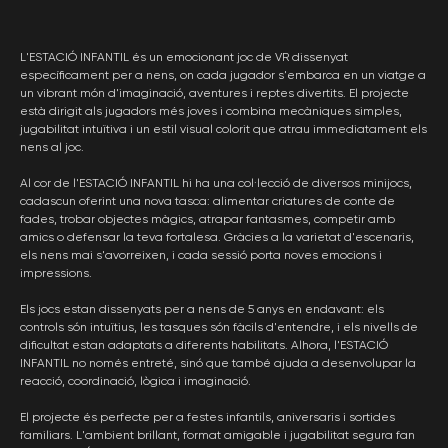
L'ESTACIÓ INFANTIL és un emocionant joc de VR dissenyat
específicament per a nens, on cada jugador s'embarca en un viatge a
un vibrant món d'imaginació, aventures i reptes divertits. El projecte
està dirigit als jugadors més joves i combina mecàniques simples,
jugabilitat intuïtiva i un estil visual colorit que atrau immediatament els
nens al joc.
Al cor de l'ESTACIÓ INFANTIL hi ha una col·lecció de diversos minijocs,
cadascun oferint una nova tasca: alimentar criatures de conte de
fades, trobar objectes màgics, atrapar fantasmes, competir amb
amics o defensar la teva fortalesa. Gràcies a la varietat d'escenaris,
els nens mai s'avorreixen, i cada sessió porta noves emocions i
impressions.
Els jocs estan dissenyats per a nens de 5 anys en endavant: els
controls són intuïtius, les tasques són fàcils d'entendre, i els nivells de
dificultat estan adaptats a diferents habilitats. Alhora, l'ESTACIÓ
INFANTIL no només entreté, sinó que també ajuda a desenvolupar la
reacció, coordinació, lògica i imaginació.
El projecte és perfecte per a festes infantils, aniversaris i sortides
familiars. L'ambient brillant, format amigable i jugabilitat segura fan