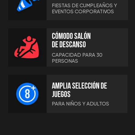
VR-ARENA
¡Nunca habías jugado así!
Una arena de realidad virtual
donde los participantes se dividen
en dos equipos y luchan entre sí.
Una alternativa moderna al
paintball y al laser tag en formato
VR.
Más →
DESDE 15 € / PERSONA
Reservar