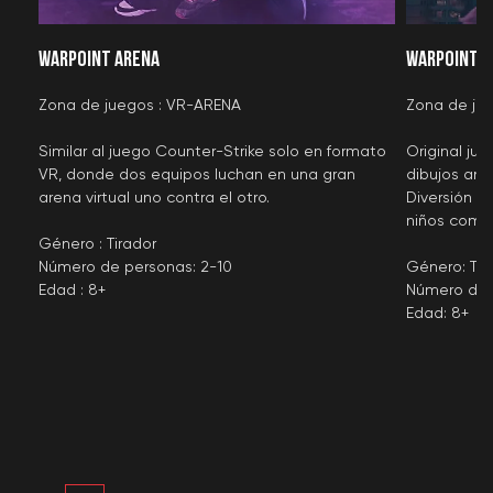
adultos
Fiesta de
Fiesta de empresa
WARPOINT ARENA
WARPOINT K
graduación
Torneos
Zona de juegos : VR-ARENA
Zona de ju
Información
Similar al juego Counter-Strike solo en formato
Original ju
VR, donde dos equipos luchan en una gran
dibujos an
Tarifas
Nuestras promociones
arena virtual uno contra el otro.
Diversión 
Certificados
Artículos
niños como 
Género : Tirador
Número de personas: 2-10
Género: Tir
Acuerdos
Edad : 8+
Número de 
Edad: 8+
Política de privacidad
Política de cookies
Acuerdo de usuario
Consentimiento del Representante Legal
Uso de certificados
Detalles de localización