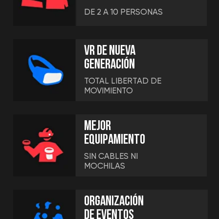
Lucha con tus amigos en la arena,
emprende una emocionante
búsqueda o súbete a una
trepidante montaña rusa.