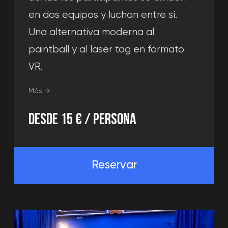
SALÓN DE DESCANSO
Evento memorable
Cómodo espacio para eventos. Aquí
se puede celebrar cualquier fiesta y
divertirse con tus amigos jugando
juegos, a la espera de salir a la arena.
Más →
Organiza un evento
CELEBRA UN CUMPLEAÑOS