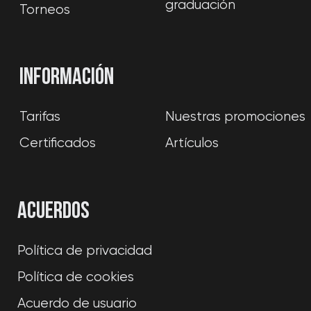
NIF: В56286347
© 2020−2026. WARPOINT. Todos los
derechos reservados. Prohibida la copia de
materiales del sitio