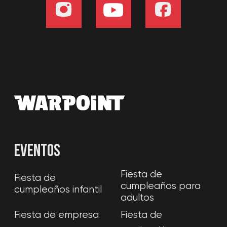
Consentimiento del Representante Legal
Uso de certificados
Detalles de localización
Cooperación
Franquicia
Selecciona una ciudad
Hacer una ruta
Recorrido virtual 3D de la localización
WARPOINT SL