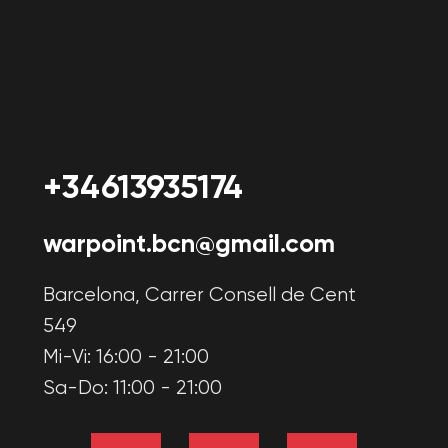
Eventos
Fiesta de
Fiesta de
cumpleaños para
cumpleaños infantil
adultos
Fiesta de
Fiesta de empresa
graduación
Torneos
Información
Tarifas
Nuestras promociones
Certificados
Artículos
Acuerdos
Política de privacidad
Política de cookies
Acuerdo de usuario