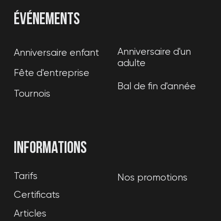
Franquícia
Sélectionnez une ville
Créer un itinéraire
Visite en 3D de la localité
WARPOINT SL
NIF: В56286347
© 2020-2026. WARPOINT. Tous droits
réservés. La copie du matériel du site est
interdite