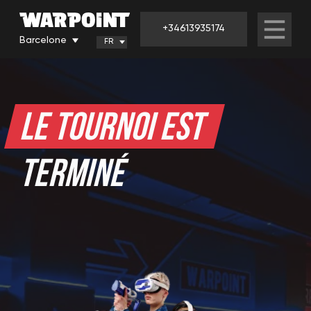
+34613935174
Barcelone
FR
LE TOURNOI EST
TERMINÉ