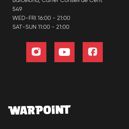
Informations
Tarifs
Nos promotions
Certificats
Articles
Accords
Politique de confidentialité
Politique en matière de cookies
Accord d'utilisation
Consentement du représentant légal
Utilisation des certificats
Informations sur l'emplacement
Coopération