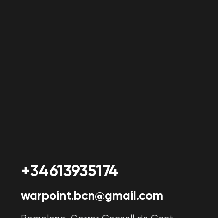
SAT-SUN 11:00 - 21:00
Événements
Anniversaire d'un
Anniversaire enfant
adulte
Fête d'entreprise
Bal de fin d'année
Tournois