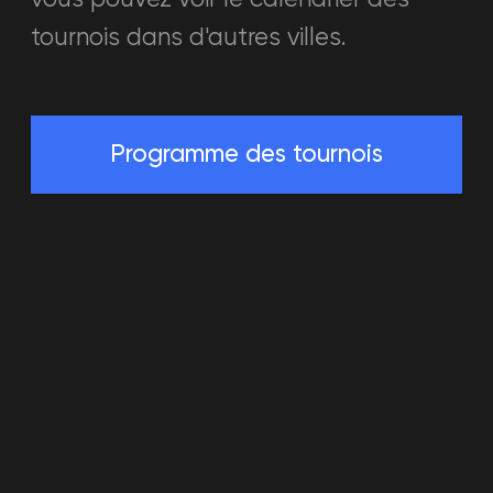
+34613935174
warpoint.bcn@gmail.com
Barcelona, Carrer Consell de Cent
549
WED-FRI 16:00 - 21:00