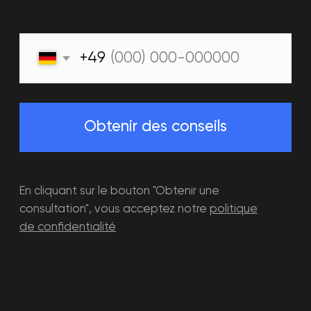
+34613935174
warpoint.bcn@gmail.com
Barcelona, Carrer Consell de Cent
549
WED-FRI 16:00 - 21:00
SAT-SUN 11:00 - 21:00