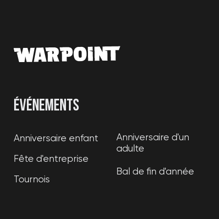
Créer un itinéraire
Visite en 3D de la localité
WARPOINT SL
NIF: В56286347
© 2020-2026. WARPOINT. Tous droits
réservés. La copie du matériel du site est
interdite