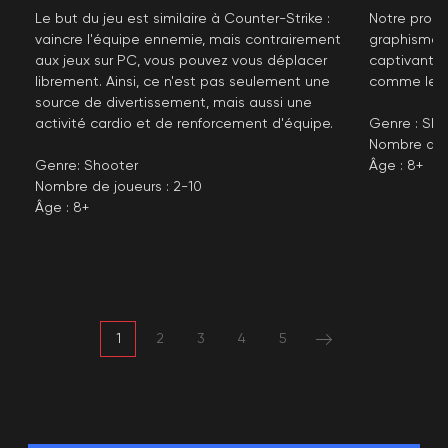
Le but du jeu est similaire à Counter-Strike :
Notre propr
vaincre l'équipe ennemie, mais contrairement
graphismes
aux jeux sur PC, vous pouvez vous déplacer
captivants.
librement. Ainsi, ce n'est pas seulement une
comme les 
Réserver
source de divertissement, mais aussi une
activité cardio et de renforcement d'équipe.
Genre : Sho
Nombre de j
Genre: Shooter
Âge : 8+
Nombre de joueurs : 2-10
Âge : 8+
1
2
3
4
5
+49