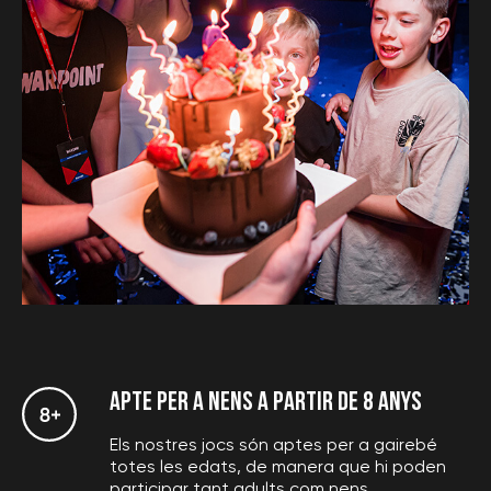
Apte per a nens a partir de 8 anys
Calcula el cost
Els nostres jocs són aptes per a gairebé
totes les edats, de manera que hi poden
participar tant adults com nens.