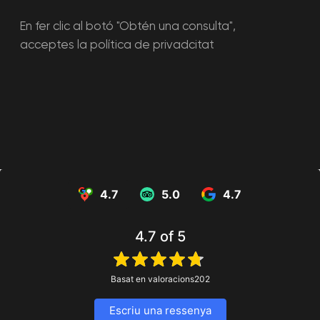
esdeveniments
Festa d'aniversari
Festa d'aniversari
infantil
d'adults
Festa corporativa
Bal de l'escola
Tornejos
Informació
4.7
5.0
4.7
Preus
Les nostres
promocions
Certificats
4.7
of 5
Articles
Basat en valoracions
202
Acords
Escriu una ressenya
Política de privacitat