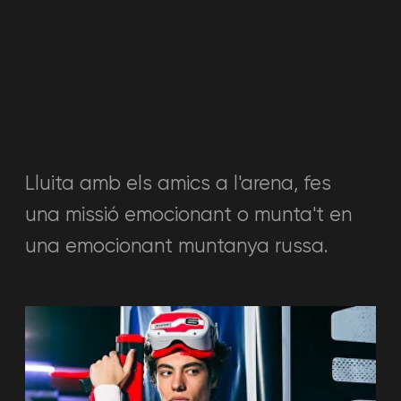
etc. t. d.
Més →
ZONA DE LAUGA
Esdeveniment memorable
Espai còmode per a esdeveniments.
Aquí pots celebrar qualsevol festa i