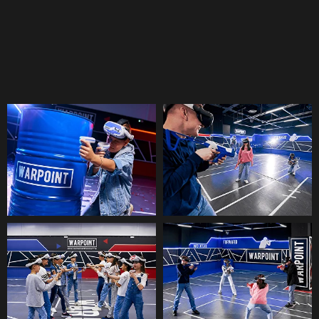
VR-ARENA
Mai abans has jugat així!
Un camp de realitat virtual on els
participants es divideixen en dos
equips i lluiten entre ells. Una
alternativa moderna al paintball i
l'etiqueta làser en format VR.
Més →