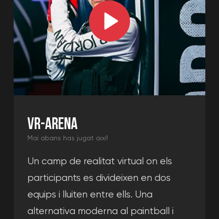
divertir-te amb els teus amics jugant,
esperant l'arena.
Més →
T'ajudarem a triar un programa
per a qualsevol edat i
pressupost!