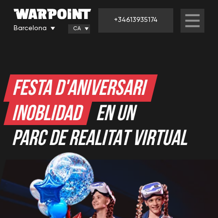
+34613935174
Barcelona
CA
Festa d'aniversari infantil al parc de realitat
FESTA D'ANIVERSARI
virtual WARPOINT de Barselona
INOBLIDAD
EN UN
PARC DE REALITAT VIRTUAL