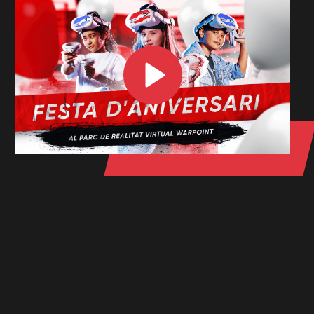
Lluita amb els amics a l'arena, fes
una missió emocionant o munta't en
una emocionant muntanya russa.