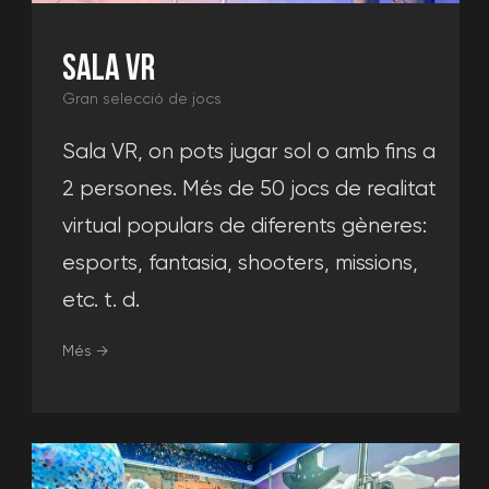
Obteniu una consulta
En fer clic al botó "Obtén una consulta",
acceptes la política de privadcitat