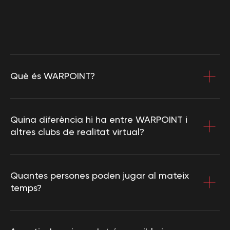
WARPOINT SL
NIF: В56286347
(c) 2020-2026. WARPOINT. All rights
reserved. Copying website materials
Què és WARPOINT?
prohibited.
Quina diferència hi ha entre WARPOINT i
altres clubs de realitat virtual?
Quantes persones poden jugar al mateix
temps?