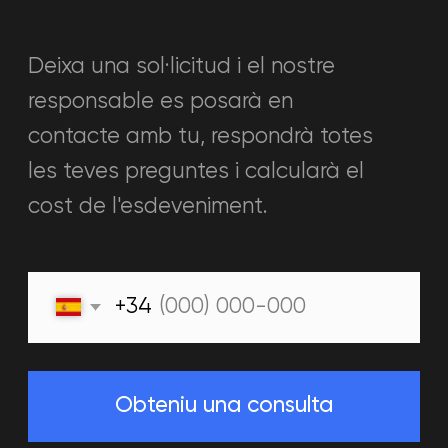
+34613935174
warpoint.bcn@gmail.com
Barcelona, Carrer Consell de Cent
549
DIM-DIV 16:00 - 21:00
DIS-DIU 11:00 - 21:00