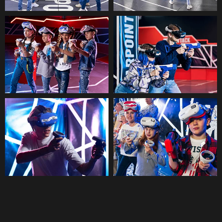
SALA VR
Gran selecció de jocs
Sala VR, on pots jugar sol o amb fins a
2 persones. Més de 50 jocs de realitat
virtual populars de diferents gèneres:
esports, fantasia, shooters, missions,