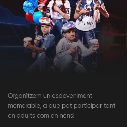
Organitzem un esdeveniment
memorable, a que pot participar tant
en adults com en nens!
Calcula el cost
Només has de respondre unes
8+
quantes preguntes i calcularem
el cost de l'esdeveniment.