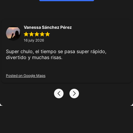
Política de cookies
Acord d'usuari
Consentiment del representant legal
Vanessa Sánchez Pérez
Ús de certificats
Detalls de la ubicació
16 july 2026
Super chulo, el tiempo se pasa super rápido,
divertido y muchas risas.
Cooperació
Franquícia
Posted on Google Maps
Seleccioneu una ciutat
Crea una ruta
Recorregut en 3D per la ubicació