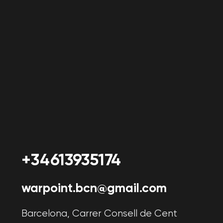
Acuerdos
Política de privacidad
Política de cookies
Acuerdo de usuario
Consentimiento del Representante Legal
Uso de certificados
Detalles de localización
Cooperación
Franquicia
Selecciona una ciudad