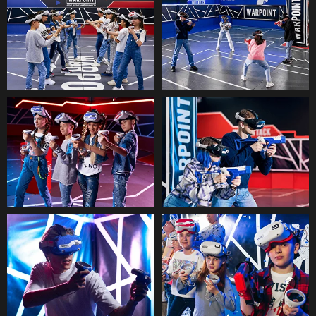
+34613935174
warpoint.bcn@gmail.com
Barcelona, Carrer Consell de Cent
549
Mi-Vi: 16:00 - 21:00
Sa-Do: 11:00 - 21:00