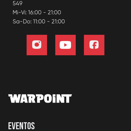
Hacer una ruta
Recorrido virtual 3D de la localización
WARPOINT SL
NIF: В56286347
© 2020−2026. WARPOINT. Todos los
derechos reservados. Prohibida la copia de
materiales del sitio