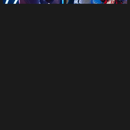
Eventos
Fiesta de
Fiesta de
cumpleaños para
cumpleaños infantil
adultos
Fiesta de
Fiesta de empresa
graduación
Torneos
Información
Tarifas
Nuestras promociones
Certificados
Artículos